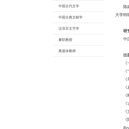
中国古代文学
陈
大学特
中国古典文献学
汉语言文字学
研
中
兼职教授
离退休教师
出
《
《
“
《
《
《
《
《
《
Rev