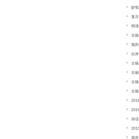
妙笔
复旦
明清
古籍
我所
出井记
古籍
古籍
古籍
古籍
20
20
诗话
20
我所